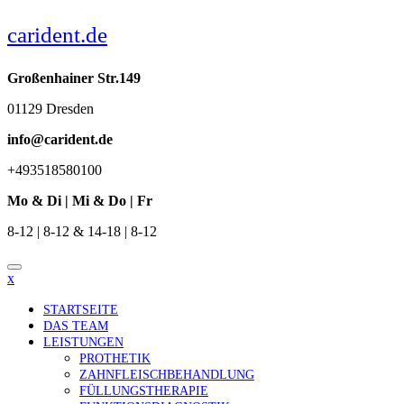
Skip
carident.de
to
content
Großenhainer Str.149
01129 Dresden
info@carident.de
+493518580100
Mo & Di | Mi & Do | Fr
8-12 | 8-12 & 14-18 | 8-12
x
STARTSEITE
DAS TEAM
LEISTUNGEN
PROTHETIK
ZAHNFLEISCHBEHANDLUNG
FÜLLUNGSTHERAPIE