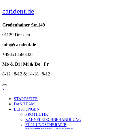
Skip
carident.de
to
content
Großenhainer Str.149
01129 Dresden
info@carident.de
+493518580100
Mo & Di | Mi & Do | Fr
8-12 | 8-12 & 14-18 | 8-12
x
STARTSEITE
DAS TEAM
LEISTUNGEN
PROTHETIK
ZAHNFLEISCHBEHANDLUNG
FÜLLUNGSTHERAPIE